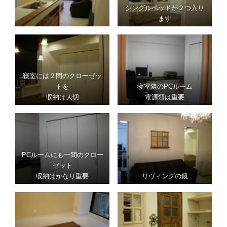
シングルベッドが２つ入り
ます
寝室には２間のクローゼッ
トを
寝室隣のPCルーム
収納は大切
電源類は重要
PCルームにも一間のクロー
ゼット
収納はかなり重要
リヴィングの鏡