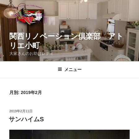
コ
ン
テ
ン
ツ
関西リノベーション倶楽部 アト
へ
リエ小町
ス
大家さんのお助けレディ
キ
ッ
メニュー
プ
月別: 2019年2月
投
2019年2月11日
稿
サンハイムS
日: