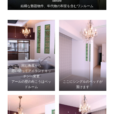
before
結構な難題物件、年代物の和室を含むワンルーム
after
同じ角度から
思い切ってアイランドキッ
チンへ変更
アールの壁の向こうはベッ
ここにシングルのベッドが
ドルーム
置けます