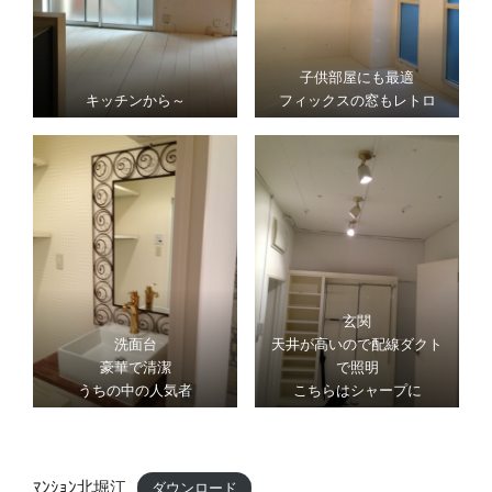
子供部屋にも最適
キッチンから～
フィックスの窓もレトロ
玄関
洗面台
天井が高いので配線ダクト
豪華で清潔
で照明
うちの中の人気者
こちらはシャープに
ﾏﾝｼｮﾝ北堀江
ダウンロード