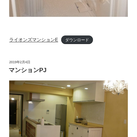
ライオンズマンションE
ダウンロード
投
2019年2月4日
稿
マンションPJ
日: