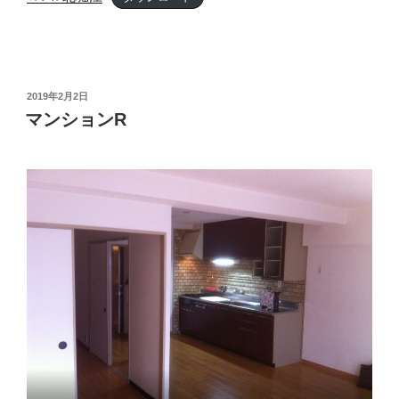
投
2019年2月2日
稿
マンションR
日: