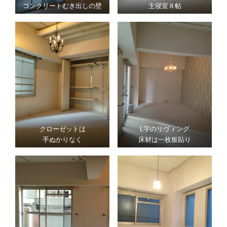
コンクリートむき出しの壁
主寝室８帖
クローゼットは
L字のリヴィング
手ぬかりなく
床材は一枚板貼り