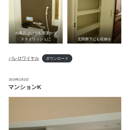
お風呂はいつも清潔かつ
スタイリッシュに
玄関廊下にも収納を
パレロワイヤル
ダウンロード
投
2019年2月2日
稿
マンションK
日: