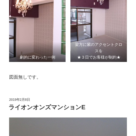
梁方に紫のアクセントクロ
スを
劇的に変わった一例
★３日でお客様が制約★
図面無しです。
投
2019年2月8日
稿
ライオンオンズマンションE
日: