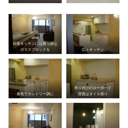
after
対面キッチンには真っ赤な
ガラスブロックを
広々キッチン
作り付けのローボード
黄色でカントリー調に
背面はタイル張り
主寝室